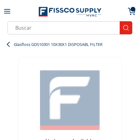
Skip to main content
menu
{0}
Site Search
submit
Glasfloss GDS10301 10X30X1 DISPOSABL FILTER