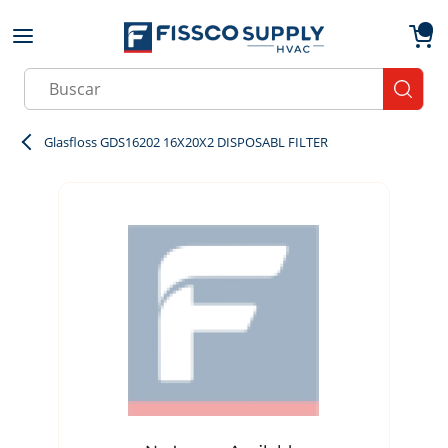
Skip to main content
menu
{0}
Site Search
submit
Glasfloss GDS16202 16X20X2 DISPOSABL FILTER