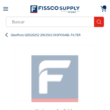
Skip to main content
menu
{0}
Site Search
submit
Glasfloss GDS20252 20X25X2 DISPOSABL FILTER