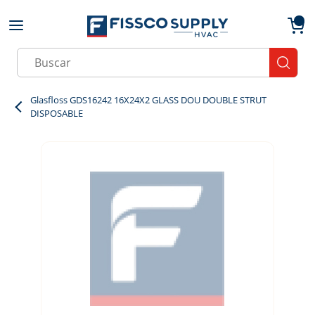
Skip to main content
menu
{0}
Site Search
submit
Glasfloss GDS16242 16X24X2 GLASS DOU DOUBLE STRUT
DISPOSABLE