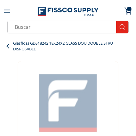
Skip to main content
menu
{0}
Site Search
submit
Glasfloss GDS18242 18X24X2 GLASS DOU DOUBLE STRUT
DISPOSABLE