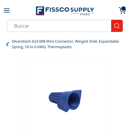
Skip to main content
menu
{0}
Site Search
submit
Diversitech 623-008 Wire Connector, Winged Shell, Expandable
Spring, 10 to 6 AWG, Thermoplastic