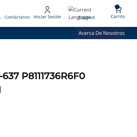
{0} 
Language
Carrito
Iniciar Sesión
 Presupuesto
Contáctanos
Espanol
Acerca De Nosotros
637 P8111736R6F0
M