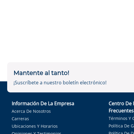
Mantente al tanto!
¡Suscríbete a nuestro boletín electrónico!
Información De La Empresa
Centro De 
Frecuentes
Acerca De Nosotros
Términos Y 
Carreras
Política De 
Ubicaciones Y Horarios
Política De 
Opiniones Y Testimonios