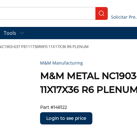
submit search
Solicitar
Tools
C1903-637 P8111736R6F0 11X17X36 R6 PLENUM
M&M Manufacturing
M&M METAL NC1903-
11X17X36 R6 PLENU
Part #
148122
Login to see price