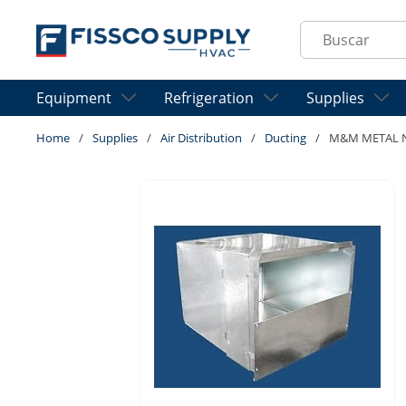
Skip to main content
Site Search
Equipment
Refrigeration
Supplies
Home
/
Supplies
/
Air Distribution
/
Ducting
/
M&M METAL N