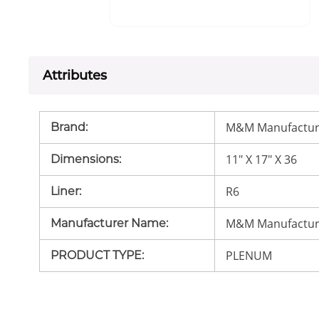
Attributes
M&M Manufactur
Brand
:
11" X 17" X 36
Dimensions
:
R6
Liner
:
M&M Manufactur
Manufacturer Name
:
PLENUM
PRODUCT TYPE
: