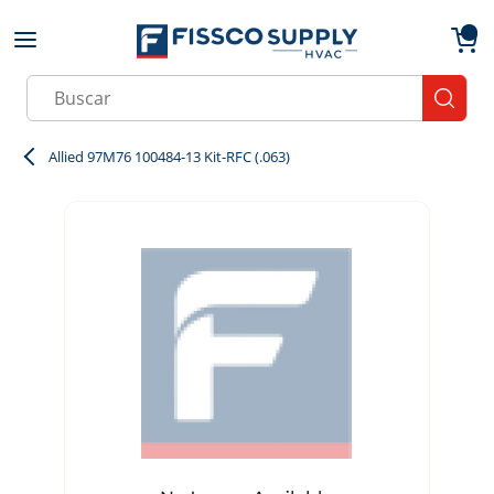
Skip to main content
menu
{0}
Site Search
submit
Allied 97M76 100484-13 Kit-RFC (.063)