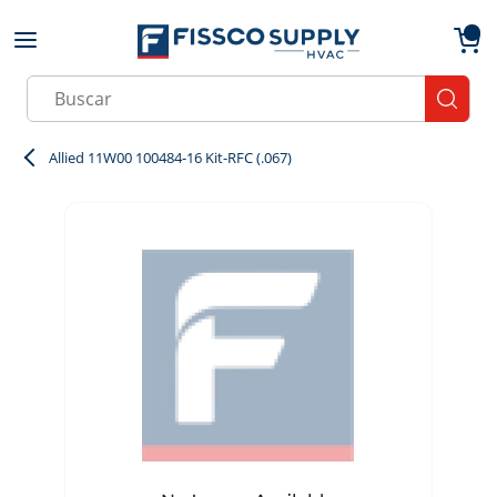
Skip to main content
menu
{0}
Site Search
submit
Allied 11W00 100484-16 Kit-RFC (.067)