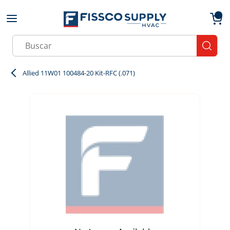
Skip to main content
menu
{0}
Site Search
submit
Allied 11W01 100484-20 Kit-RFC (.071)