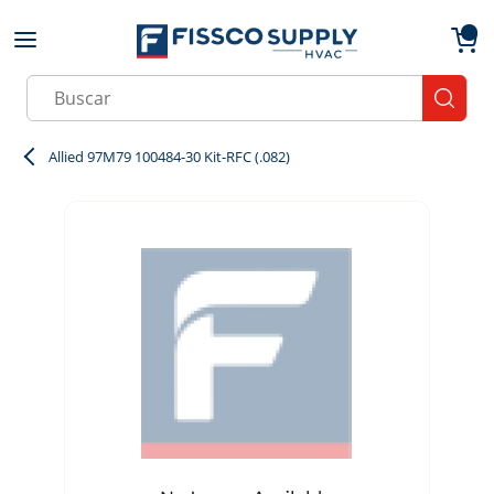
Skip to main content
menu
{0}
Site Search
submit
Allied 97M79 100484-30 Kit-RFC (.082)