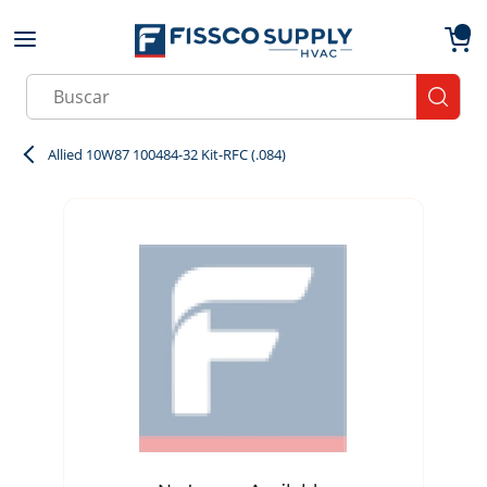
Skip to main content
menu
{0}
Site Search
submit
Allied 10W87 100484-32 Kit-RFC (.084)