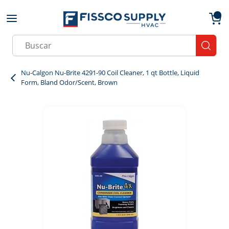
Skip to main content
menu
{0}
Site Search
submit
Nu-Calgon Nu-Brite 4291-90 Coil Cleaner, 1 qt Bottle, Liquid
Form, Bland Odor/Scent, Brown