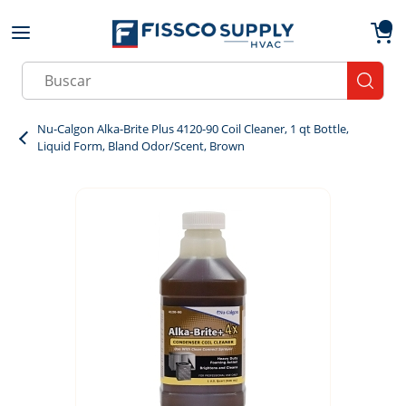
Skip to main content
menu
{0}
Site Search
submit
Nu-Calgon Alka-Brite Plus 4120-90 Coil Cleaner, 1 qt Bottle,
Liquid Form, Bland Odor/Scent, Brown