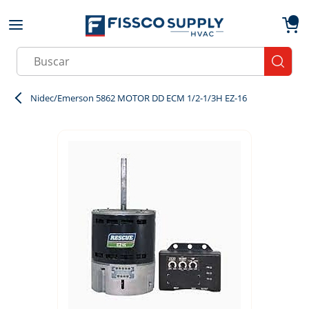
Skip to main content
menu
{0}
Site Search
submit
Nidec/Emerson 5862 MOTOR DD ECM 1/2-1/3H EZ-16