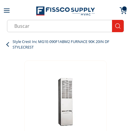
Skip to main content
menu
{0}
Site Search
submit
Style Crest Inc MG1E-090F1ABM2 FURNACE 90K 20IN DF
STYLECREST