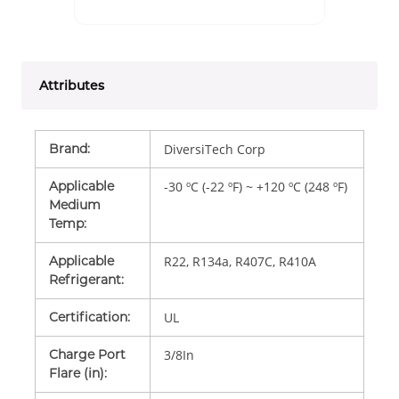
Attributes
Brand
:
DiversiTech Corp
Applicable
-30 ºC (-22 ºF) ~ +120 ºC (248 ºF)
Medium
Temp
:
Applicable
R22, R134a, R407C, R410A
Refrigerant
:
Certification
:
UL
Charge Port
3/8In
Flare (in)
: