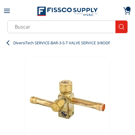
Skip to main content
menu
{0}
Site Search
submit
DiversiTech SERVICE-BAR-3-S-T VALVE SERVICE 3/8ODF