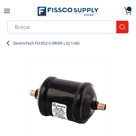
Skip to main content
menu
{0}
Site Search
submit
DiversiTech FD-052-S DRIER LIQ 1/4O