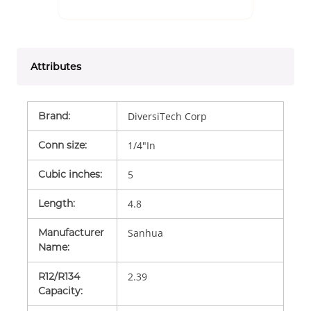
Attributes
Brand
:
DiversiTech Corp
Conn size
:
1/4"In
Cubic inches
:
5
Length
:
4.8
Manufacturer
Sanhua
Name
:
R12/R134
2.39
Capacity
: