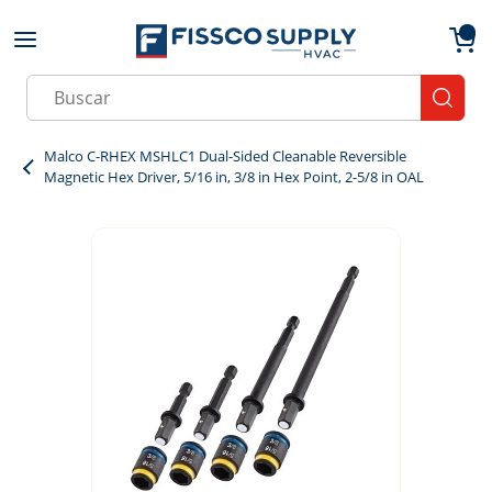
Skip to main content
menu
{0}
Site Search
submit
Malco C-RHEX MSHLC1 Dual-Sided Cleanable Reversible
Magnetic Hex Driver, 5/16 in, 3/8 in Hex Point, 2-5/8 in OAL