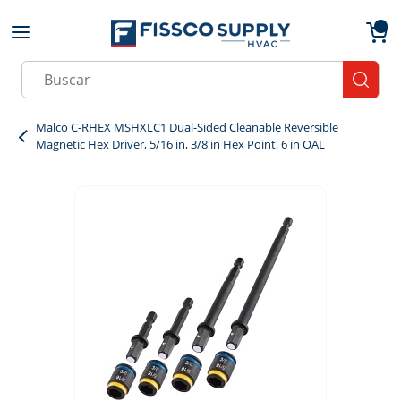
Skip to main content
menu
{0}
Site Search
submit
Malco C-RHEX MSHXLC1 Dual-Sided Cleanable Reversible
Magnetic Hex Driver, 5/16 in, 3/8 in Hex Point, 6 in OAL