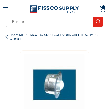
Skip to main content
menu
{0}
Site Search
submit
M&M METAL MCO-167 START COLLAR 8IN AIR TITE W/DMPR
#503AT