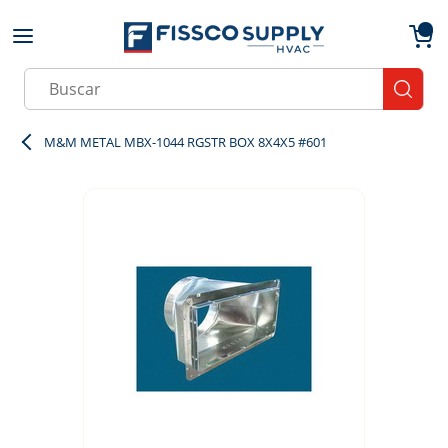
Skip to main content
menu
{0}
Site Search
submit
M&M METAL MBX-1044 RGSTR BOX 8X4X5 #601