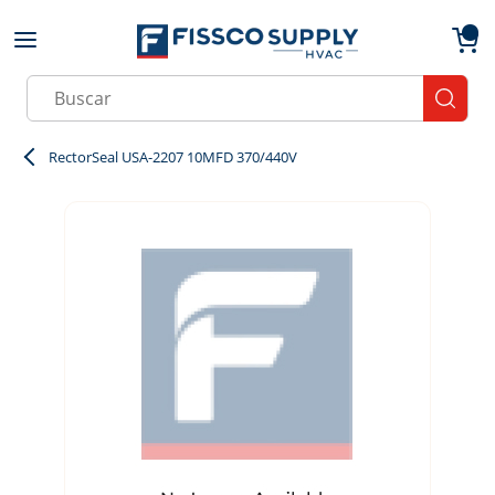
Skip to main content
menu
{0}
Site Search
submit
RectorSeal USA-2207 10MFD 370/440V