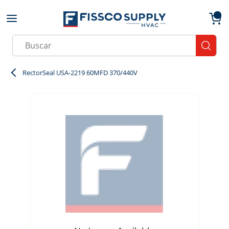
Skip to main content
menu
{0}
Site Search
submit
RectorSeal USA-2219 60MFD 370/440V