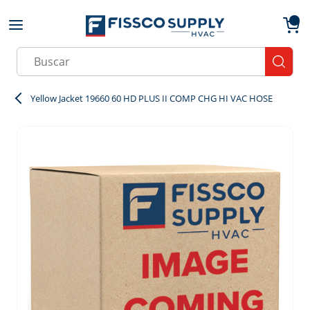
Skip to main content
menu
{0}
Site Search
submit
Yellow Jacket 19660 60 HD PLUS II COMP CHG HI VAC HOSE