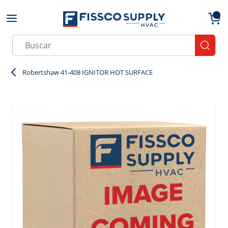
Skip to main content
menu
{0}
Site Search
submit
Robertshaw 41-408 IGNITOR HOT SURFACE