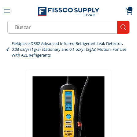
Skip to main content
menu
{0}
Site Search
submit
Fieldpiece DR82 Advanced Infrared Refrigerant Leak Detector,
0.03 oz/yr (1g/a) Stationary and 0.1 oz/yr (3g/a) Motion, For Use
With A2L Refrigerants