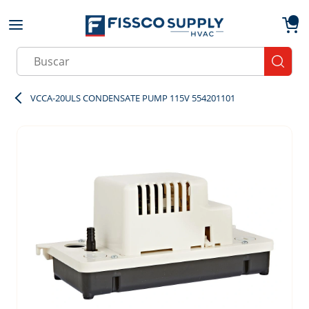
Skip to main content
menu
{0}
Site Search
submit
VCCA-20ULS CONDENSATE PUMP 115V 554201101