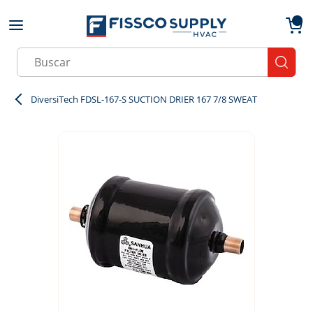
Skip to main content
menu
{0}
Site Search
submit
DiversiTech FDSL-167-S SUCTION DRIER 167 7/8 SWEAT