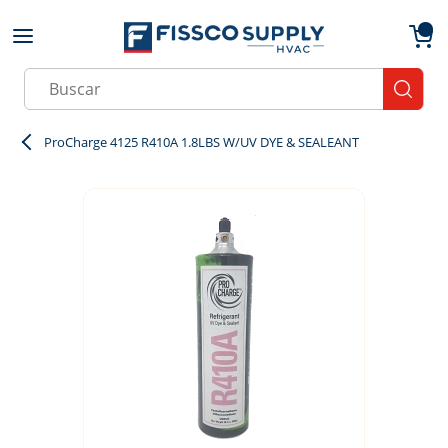
Skip to main content
menu
{0}
Site Search
submit
ProCharge 4125 R410A 1.8LBS W/UV DYE & SEALEANT