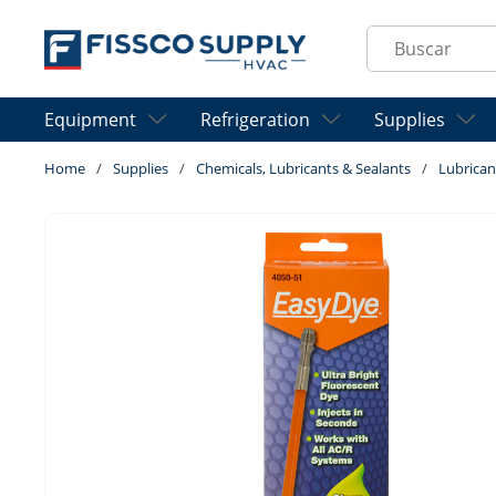
Skip to main content
Site Search
Equipment
Refrigeration
Supplies
Home
/
Supplies
/
Chemicals, Lubricants & Sealants
/
Lubrican