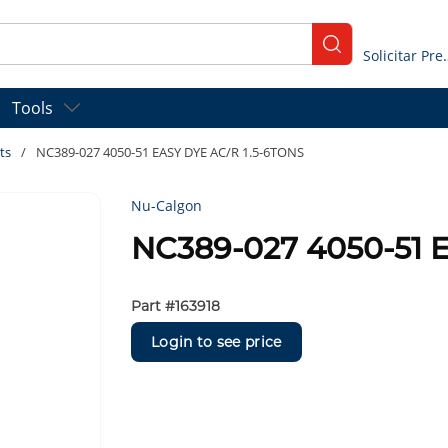
submit search
Solicitar
Tools
ts
/
NC389-027 4050-51 EASY DYE AC/R 1.5-6TONS
Nu-Calgon
NC389-027 4050-51 
Part #
163918
Login to see price