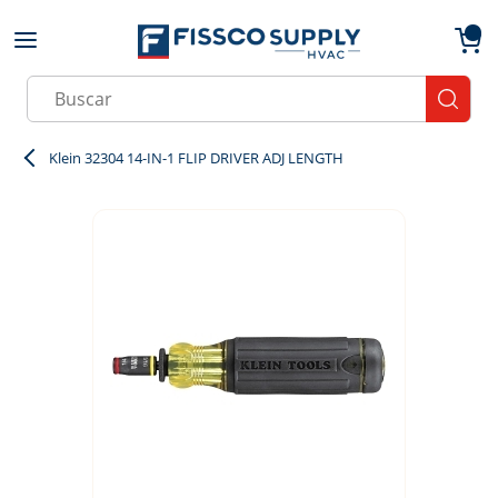
Skip to main content
menu
{0}
Site Search
submit
Klein 32304 14-IN-1 FLIP DRIVER ADJ LENGTH