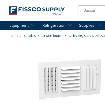
Skip to main content
Site Search
Equipment
Refrigeration
Supplies
Home
/
Supplies
/
Air Distribution
/
Grilles, Registers & Diffuse