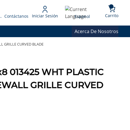
{0} 
Language
Carrito
Iniciar Sesión
 Presupuesto
Contáctanos
Espanol
Acerca De Nosotros
ALL GRILLE CURVED BLADE
0x8 013425 WHT PLASTIC
EWALL GRILLE CURVED