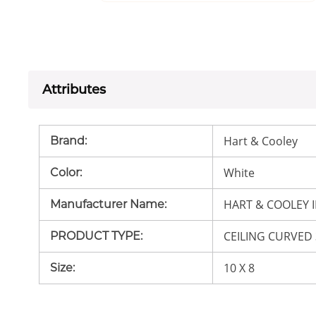
Attributes
Hart & Cooley
Brand
:
White
Color
:
HART & COOLEY I
Manufacturer Name
:
CEILING CURVED
PRODUCT TYPE
:
10 X 8
Size
: