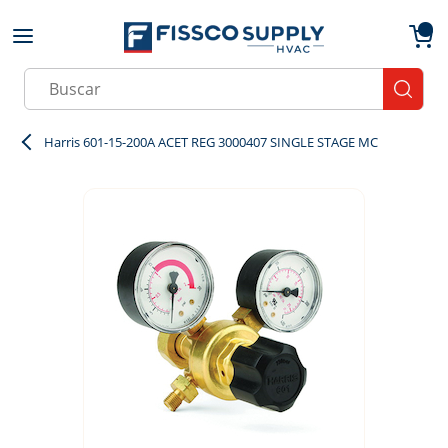
Skip to main content
menu
{0}
Site Search
submit
Harris 601-15-200A ACET REG 3000407 SINGLE STAGE MC