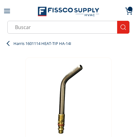
Skip to main content
menu
{0}
Site Search
submit
Harris 1601114 HEAT-TIP HA-14I