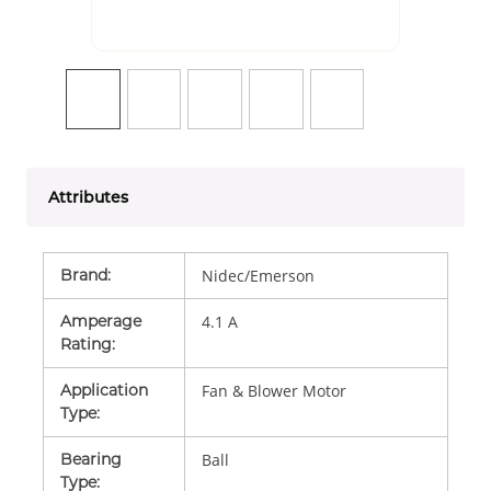
Attributes
Brand
:
Nidec/Emerson
Amperage
4.1 A
Rating
:
Application
Fan & Blower Motor
Type
:
Bearing
Ball
Type
: