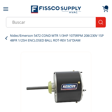
Skip to main content
menu
{0}
Site Search
submit
Nidec/Emerson 5472 COND MTR 1/3HP 1075RPM 208/230V 1SP
48FR 1/2SH ENCLOSED BALL ROT-REV 5.6"DIAM