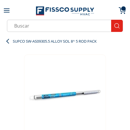
Skip to main content
menu
{0}
Site Search
submit
SUPCO SW-AS09305.5 ALLOY SOL 8^ 5 ROD PACK