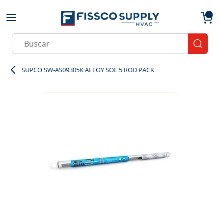
Skip to main content
menu
{0}
Site Search
submit
SUPCO SW-AS09305K ALLOY SOL 5 ROD PACK