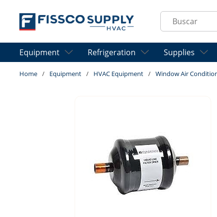
Skip to main content
Site Search
Equipment
Refrigeration
Supplies
Home
/
Equipment
/
HVAC Equipment
/
Window Air Conditio