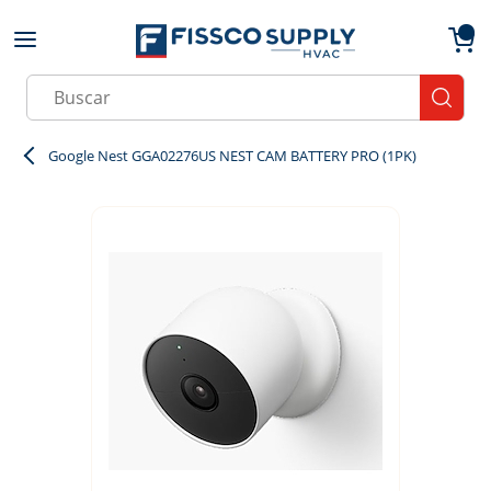
Skip to main content
menu
{0}
Site Search
submit
Google Nest GGA02276US NEST CAM BATTERY PRO (1PK)