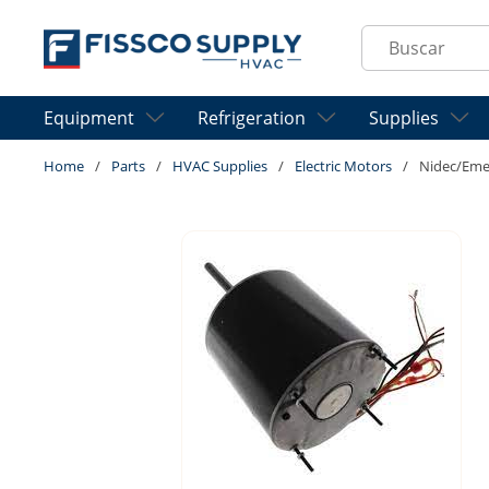
Skip to main content
Site Search
Equipment
Refrigeration
Supplies
Home
/
Parts
/
HVAC Supplies
/
Electric Motors
/
Nidec/Eme