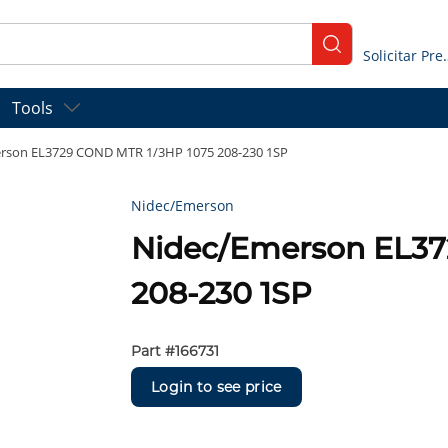
submit search
Solicitar
Tools
rson EL3729 COND MTR 1/3HP 1075 208-230 1SP
Nidec/Emerson
Nidec/Emerson EL37
208-230 1SP
Part #
166731
Login to see price