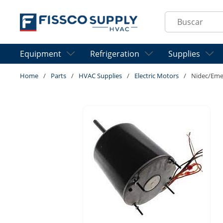
Skip to main content
Site Search
Equipment
Refrigeration
Supplies
Home
/
Parts
/
HVAC Supplies
/
Electric Motors
/
Nidec/Eme