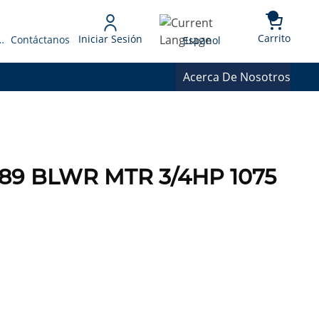
{0} 
Language
Carrito
Iniciar Sesión
 Presupuesto
Contáctanos
Espanol
Acerca De Nosotros
589 BLWR MTR 3/4HP 1075