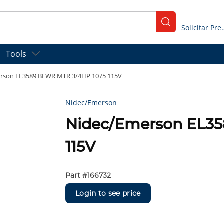
submit search
Solicitar
Tools
rson EL3589 BLWR MTR 3/4HP 1075 115V
Nidec/Emerson
Nidec/Emerson EL3
115V
Part #
166732
Login to see price