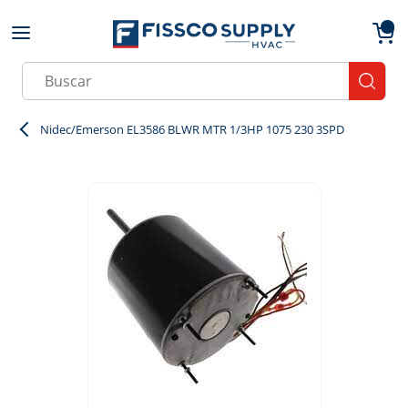
Skip to main content
menu
{0}
Site Search
submit
Nidec/Emerson EL3586 BLWR MTR 1/3HP 1075 230 3SPD