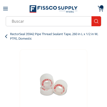
Skip to main content
menu
{0}
Site Search
submit
RectorSeal 35942 Pipe Thread Sealant Tape, 260 in L x 1/2 in W,
PTFE, Domestic