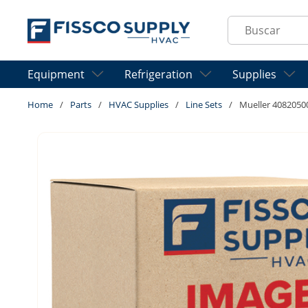
Skip to main content
Site Search
Equipment
Refrigeration
Supplies
Home
/
Parts
/
HVAC Supplies
/
Line Sets
/
Mueller 4082050