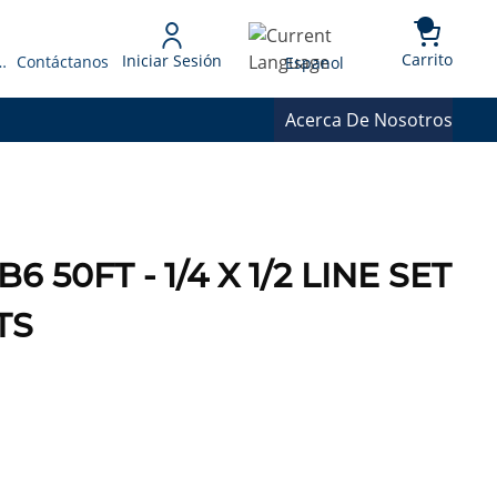
{0} 
Language
Carrito
Iniciar Sesión
 Presupuesto
Contáctanos
Espanol
Acerca De Nosotros
 50FT - 1/4 X 1/2 LINE SET
TS