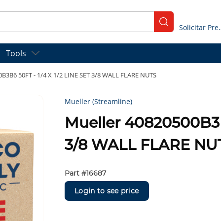
submit search
Solicitar
Tools
0B3B6 50FT - 1/4 X 1/2 LINE SET 3/8 WALL FLARE NUTS
Mueller (Streamline)
Mueller 40820500B3B6
3/8 WALL FLARE NU
Part #
16687
Login to see price