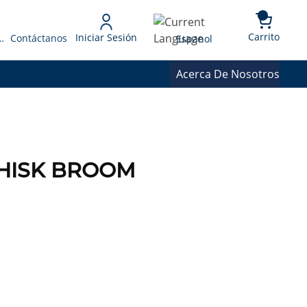
{0} 
Language
Carrito
Iniciar Sesión
 Presupuesto
Contáctanos
Espanol
Acerca De Nosotros
WHISK BROOM