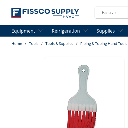
Skip to main content
Site Search
Equipment
Refrigeration
Supplies
Home
/
Tools
/
Tools & Supplies
/
Piping & Tubing Hand Tools