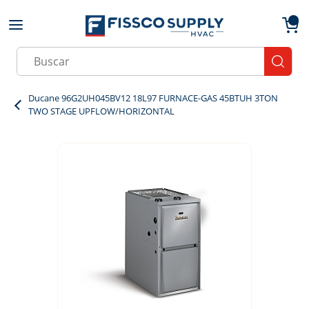
Skip to main content
menu
{0}
Site Search
submit
Ducane 96G2UH045BV12 18L97 FURNACE-GAS 45BTUH 3TON
TWO STAGE UPFLOW/HORIZONTAL