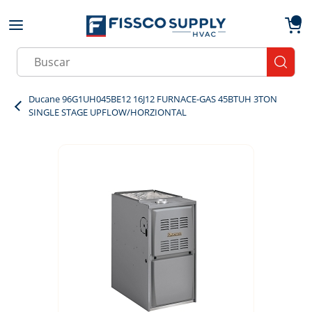
Skip to main content
menu
{0}
Site Search
submit
Ducane 96G1UH045BE12 16J12 FURNACE-GAS 45BTUH 3TON
SINGLE STAGE UPFLOW/HORZIONTAL