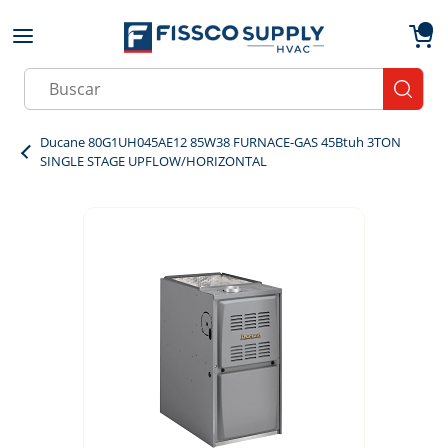
Skip to main content
menu
{0}
Site Search
submit
Ducane 80G1UH045AE12 85W38 FURNACE-GAS 45Btuh 3TON
SINGLE STAGE UPFLOW/HORIZONTAL