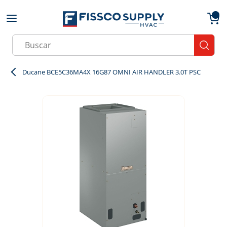
Skip to main content
menu
{0}
Site Search
submit
Ducane BCE5C36MA4X 16G87 OMNI AIR HANDLER 3.0T PSC